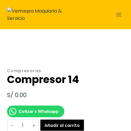
Saltar
al
contenido
Compresoras
Compresor 14
S/
0.00
Cotizar x Whatsapp
Compresor
Añadir al carrito
14