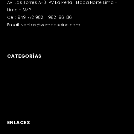
Av. Las Torres A-01 PV La Perla I Etapa Norte Lima -
Lima - SMP
Cel.: 949 772 982 - 982 186 136
Email: ventas@vemaqsainc.com
CATEGORÍAS
Compresoras
Generadores eléctricos
Filtros
Lubricantes
ENLACES