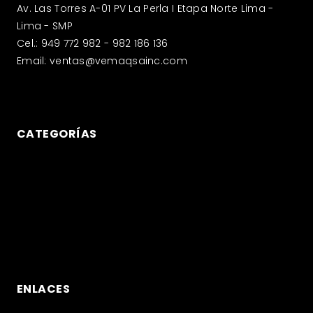
Av. Las Torres A-01 PV La Perla I Etapa Norte Lima -
Lima - SMP
Cel.: 949 772 982 - 982 186 136
Email: ventas@vemaqsainc.com
CATEGORÍAS
Compresoras
Generadores eléctricos
Filtros
Lubricantes
ENLACES